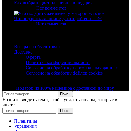
Как выбрать цвет палантина в подарок
19.02.2020
Нет комментов
Что подарить женщине, у которой есть всё?
30.11.2025
Нет комментов
Полезные ссылки
Возврат и обмен товара
Доставка
Оферта
Политика конфиденциальности
Согласие на обработку персональных данных
Согласие на обработку файлов cookies
© Все права защищены ООО "Фэшн Мегаполис" 2019 -
2025 |
Подарок из 100% кашемира с доставкой по миру
Поиск
Начните вводить текст, чтобы увидеть товары, которые вы
ищете.
Поиск
Палантины
Украшения