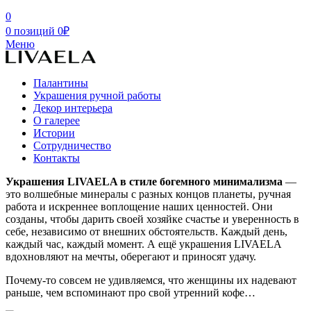
0
0
позиций
0
₽
Меню
Палантины
Украшения ручной работы
Декор интерьера
О галерее
Истории
Сотрудничество
Контакты
Украшения LIVAELA в стиле богемного минимализма
—
это волшебные минералы с разных концов планеты, ручная
работа и искреннее воплощение наших ценностей. Они
созданы, чтобы дарить своей хозяйке счастье и уверенность в
себе, независимо от внешних обстоятельств. Каждый день,
каждый час, каждый момент. А ещё украшения LIVAELA
вдохновляют на мечты, оберегают и приносят удачу.
Почему-то совсем не удивляемся, что женщины их надевают
раньше, чем вспоминают про свой утренний кофе…