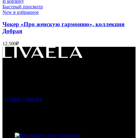
В корзину
Быстрый просмотр
New в избранное
Чокер «Про женскую гармонию», коллекция
Добрая
12,500
₽
Россия, 119049, г. Москва
ул. Большая Якиманка 35, стр.1, офис LIVAELA
(
Все заказы оформляем только на сайте. Шоу-
рум временно не работает
)
+7 (964) 7-968-968
info@livaela.com
Свежие статьи