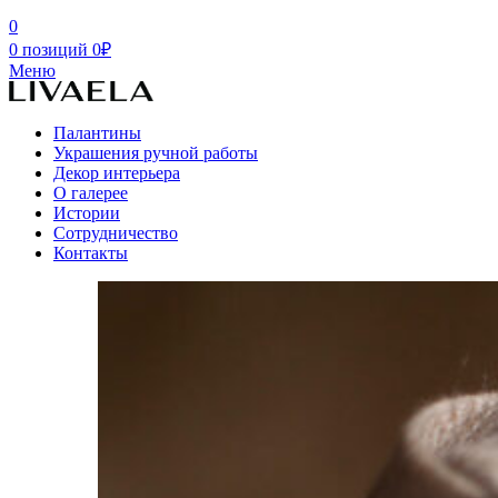
0
0
позиций
0
₽
Меню
Палантины
Украшения ручной работы
Декор интерьера
О галерее
Истории
Сотрудничество
Контакты