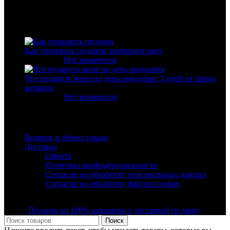
Свежие статьи
Как упаковать подарок: выбираем цвет
10.02.2020
Нет комментов
Что подарить жене на день рождения: 5 идей от самих
женщин
05.03.2020
Нет комментов
Полезные ссылки
Возврат и обмен товара
Доставка
Оферта
Политика конфиденциальности
Согласие на обработку персональных данных
Согласие на обработку файлов cookies
© Все права защищены ООО "Фэшн Мегаполис" 2019 -
2025 |
Подарок из 100% кашемира с доставкой по миру
Поиск