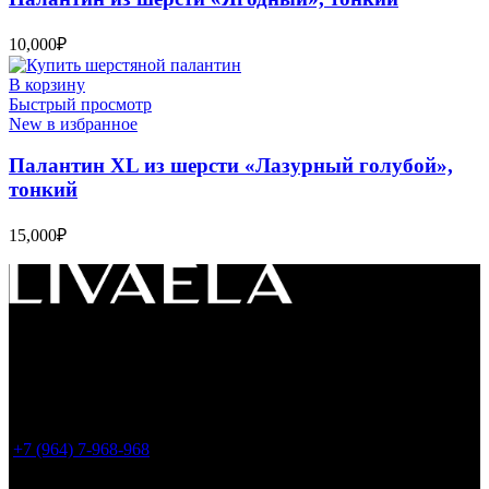
10,000
₽
В корзину
Быстрый просмотр
New в избранное
Палантин XL из шерсти «Лазурный голубой»,
тонкий
15,000
₽
Россия, 119049, г. Москва
ул. Большая Якиманка 35, стр.1, офис LIVAELA
(
Все заказы оформляем только на сайте. Шоу-
рум временно не работает
)
+7 (964) 7-968-968
info@livaela.com