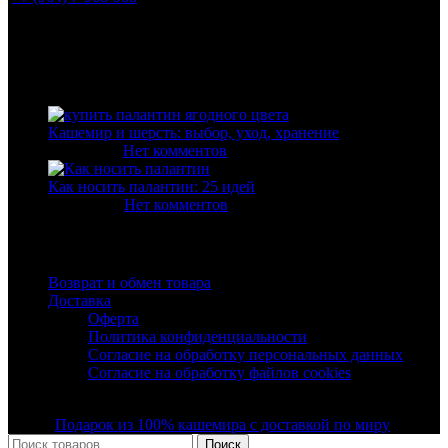
info@livaela.com
Свежие статьи
Кашемир и шерсть: выбор, уход, хранение
14.11.2025
Нет комментов
Как носить палантин: 25 идей
23.03.2020
Нет комментов
Полезные ссылки
Возврат и обмен товара
Доставка
Оферта
Политика конфиденциальности
Согласие на обработку персональных данных
Согласие на обработку файлов cookies
© Все права защищены ООО "Фэшн Мегаполис" 2019 -
2025 |
Подарок из 100% кашемира с доставкой по миру
Поиск