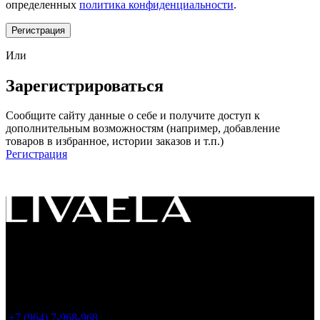
определенных
политика конфиденциальности
.
Регистрация
Или
Зарегистрироваться
Сообщите сайту данные о себе и получите доступ к
дополнительным возможностям (например, добавление
товаров в избранное, истории заказов и т.п.)
Регистрация
Россия, 119049, г. Москва
ул. Большая Якиманка 35, стр.1, офис LIVAELA
(
Все заказы оформляем только на сайте. Шоу-
рум временно не работает
)
+7 (964) 7-968-968