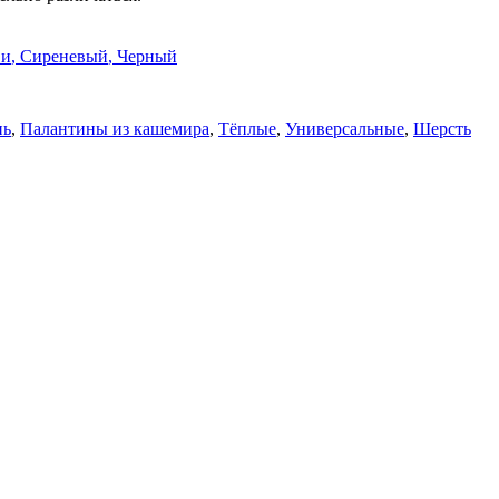
ви
,
Сиреневый
,
Черный
нь
,
Палантины из кашемира
,
Тёплые
,
Универсальные
,
Шерсть