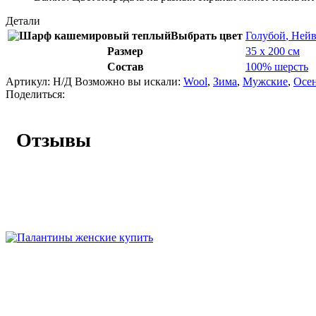
Детали
Выбрать цвет
Голубой
,
Ней
Размер
35 х 200 см
Состав
100% шерсть
Артикул:
Н/Д
Возможно вы искали:
Wool
,
Зима
,
Мужские
,
Осе
Поделиться:
Отзывы