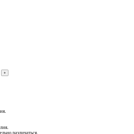
ия.
лия.
ельно различаться.