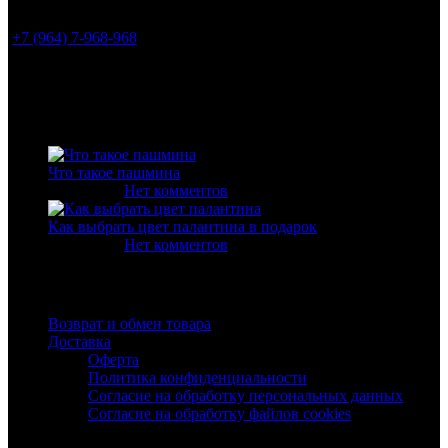
+7 (964) 7-968-968
info@livaela.com
Свежие статьи
Что такое пашмина
09.10.2020
Нет комментов
Как выбрать цвет палантина в подарок
19.02.2020
Нет комментов
Полезные ссылки
Возврат и обмен товара
Доставка
Оферта
Политика конфиденциальности
Согласие на обработку персональных данных
Согласие на обработку файлов cookies
© Все права защищены ООО "Фэшн Мегаполис" 2019 -