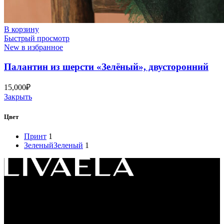
В корзину
Быстрый просмотр
New в избранное
Палантин из шерсти «Зелёный», двусторонний
15,000
₽
Закрыть
Цвет
Принт
1
Зеленый
Зеленый
1
Россия, 119049, г. Москва
ул. Большая Якиманка 35, стр.1, офис LIVAELA
(
Все заказы оформляем только на сайте. Шоу-
рум временно не работает
)