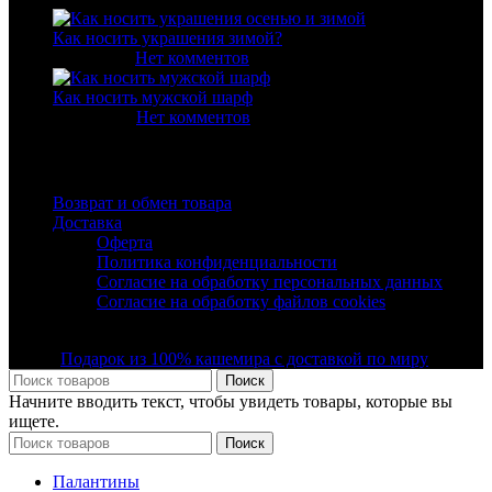
Как носить украшения зимой?
11.12.2025
Нет комментов
Как носить мужской шарф
30.03.2020
Нет комментов
Полезные ссылки
Возврат и обмен товара
Доставка
Оферта
Политика конфиденциальности
Согласие на обработку персональных данных
Согласие на обработку файлов cookies
© Все права защищены ООО "Фэшн Мегаполис" 2019 -
2025 |
Подарок из 100% кашемира с доставкой по миру
Поиск
Начните вводить текст, чтобы увидеть товары, которые вы
ищете.
Поиск
Палантины