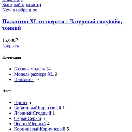
Быстрый просмотр
New в избранное
Палантин XL из шерсти «Лазурный голубой»,
тонкий
15,000
₽
Закрыть
Коллекция
Базовая модель
14
Модель размера XL
9
Пашмина
17
Цвет
Принт
5
Бирюзовый
Бирюзовый
1
Ягодный
Ягодный
1
Серый
Серый
5
Черный
Черный
4
Коричневый
Коричневый
5