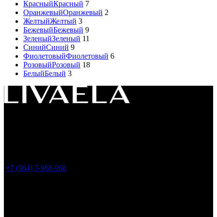
Красный
Красный
7
Оранжевый
Оранжевый
2
Желтый
Желтый
3
Бежевый
Бежевый
9
Зеленый
Зеленый
11
Синий
Синий
9
Фиолетовый
Фиолетовый
6
Розовый
Розовый
18
Белый
Белый
3
Россия, 119049, г. Москва
ул. Большая Якиманка 35, стр.1, офис LIVAELA
(
Все заказы оформляем только на сайте. Шоу-
рум временно не работает
)
+7 (964) 7-968-968
info@livaela.com
Свежие статьи