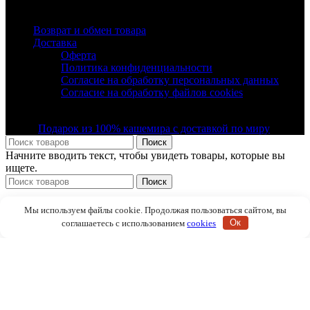
Полезные ссылки
Возврат и обмен товара
Доставка
Оферта
Политика конфиденциальности
Согласие на обработку персональных данных
Согласие на обработку файлов cookies
© Все права защищены ООО "Фэшн Мегаполис" 2019 -
2025 |
Подарок из 100% кашемира с доставкой по миру
Поиск
Начните вводить текст, чтобы увидеть товары, которые вы
ищете.
Поиск
Палантины
Мы используем файлы cookie. Продолжая пользоваться сайтом, вы
Украшения
соглашаетесь с использованием
cookies
Ок
Декор интерьера
О галерее
Истории
Сотрудничество
Контакты
Избранное
Вход / регистрация