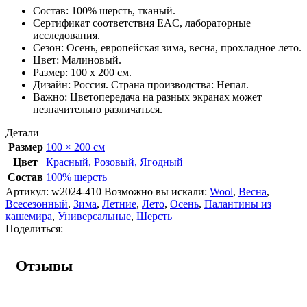
Состав: 100% шерсть, тканый.
Сертификат соответствия EAC, лабораторные
исследования.
Сезон: Осень, европейская зима, весна, прохладное лето.
Цвет: Малиновый.
Размер: 100 х 200 см.
Дизайн: Россия. Страна производства: Непал.
Важно: Цветопередача на разных экранах может
незначительно различаться.
Детали
Размер
100 × 200 см
Цвет
Красный
,
Розовый
,
Ягодный
Состав
100% шерсть
Артикул:
w2024-410
Возможно вы искали:
Wool
,
Весна
,
Всесезонный
,
Зима
,
Летние
,
Лето
,
Осень
,
Палантины из
кашемира
,
Универсальные
,
Шерсть
Поделиться:
Отзывы