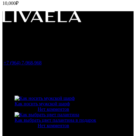
10,000
₽
Россия, 119049, г. Москва
ул. Большая Якиманка 35, стр.1, офис LIVAELA
(
Все заказы оформляем только на сайте. Шоу-
рум временно не работает
)
+7 (964) 7-968-968
info@livaela.com
Свежие статьи
Как носить мужской шарф
30.03.2020
Нет комментов
Как выбрать цвет палантина в подарок
19.02.2020
Нет комментов