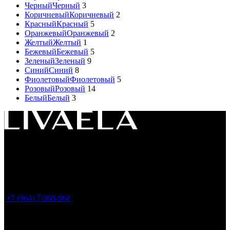
Черный
Черный
3
Коричневый
Коричневый
2
Красный
Красный
5
Оранжевый
Оранжевый
2
Желтый
Желтый
1
Бежевый
Бежевый
5
Зеленый
Зеленый
9
Синий
Синий
8
Фиолетовый
Фиолетовый
5
Розовый
Розовый
14
Белый
Белый
3
Россия, 119049, г. Москва
ул. Большая Якиманка 35, стр.1, офис LIVAELA
(
Все заказы оформляем только на сайте. Шоу-
рум временно не работает
)
+7 (964) 7-968-968
info@livaela.com